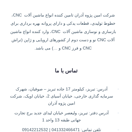
شرکت امین پژوه آذران تامین کننده انواع ماشین آلات CNC،
خطوط تولیدی، قطعات یدکی و دارای پروانه بهره برداری برای
بازسازی و نوسازی ماشین آلات CNC، وارد کننده انواع ماشین
آلات CNC نو و دست دوم از کشورهای اروپایی و ژاپن (تراش
CNC و فرز CNC و …) می باشد.
تماس با ما
آدرس: تبریز، کیلومتر 17 جاده تبریز – صوفیان، شهرک
سرمایه گذاری خارجی، خیابان آسیای 2، خیابان اوپک، شرکت
امین پژوه آذران
آدرس دفتر: تبریز، ولیعصر خیابان لیدای جدید برج تجارت
جهانی طبقه 13 واحد 1
تلفن تماس: 041332466471 | 09142212532