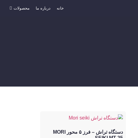
خانه
درباره ما
محصولات
د
دستگاه تراش – فرز ۵ محور MORI
SEIKI MT 25