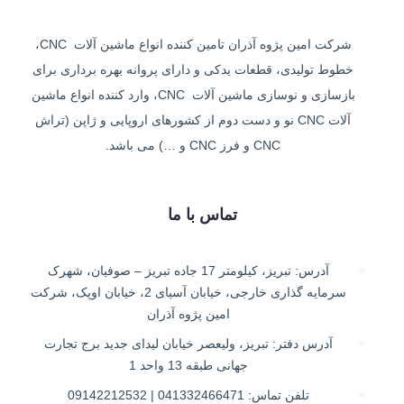
شرکت امین پژوه آذران تامین کننده انواع ماشین آلات CNC،
خطوط تولیدی، قطعات یدکی و دارای پروانه بهره برداری برای
بازسازی و نوسازی ماشین آلات CNC، وارد کننده انواع ماشین
آلات CNC نو و دست دوم از کشورهای اروپایی و ژاپن (تراش
CNC و فرز CNC و …) می باشد.
تماس با ما
آدرس: تبریز، کیلومتر 17 جاده تبریز – صوفیان، شهرک
سرمایه گذاری خارجی، خیابان آسیای 2، خیابان اوپک، شرکت
امین پژوه آذران
آدرس دفتر: تبریز، ولیعصر خیابان لیدای جدید برج تجارت
جهانی طبقه 13 واحد 1
تلفن تماس: 041332466471 | 09142212532