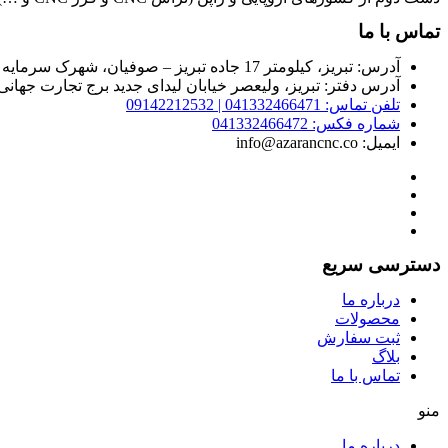
تماس با ما
آدرس: تبریز، کیلومتر 17 جاده تبریز – صوفیان، شهرک سرمایه گذاری خارجی، خیابان آسیای 2، خیابان اوپک، شرکت امین پژوه آذران
آدرس دفتر: تبریز، ولیعصر خیابان لیدای جدید برج تجارت جهانی طبقه 13
تلفن تماس: 041332466471 | 09142212532
شماره فکس: 041332466472
ایمیل: info@azarancnc.co
دسترسی سریع
درباره ما
محصولات
ثبت سفارش
بلاگ
تماس با ما
منو
درباره ما