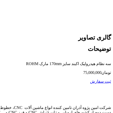
گالری تصاویر
توضیحات
سه نظام هیدرولیک اکبند سایز 170mm مارک ROHM
تومان
75,000,000
ثبت سفارش
دست دوم از کشورهای اروپایی و ژاپن (تراش CNC و فرز CNC و …) می باشد.