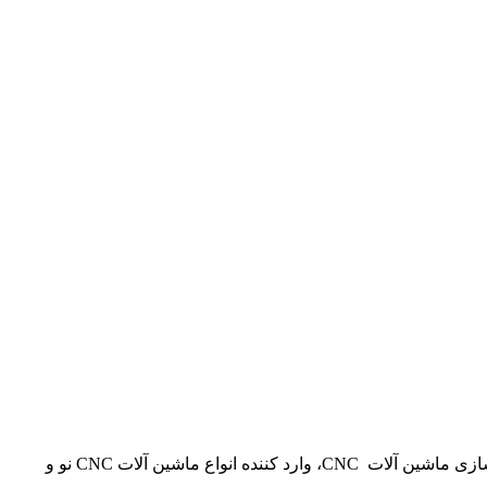
شرکت امین پژوه آذران تامین کننده انواع ماشین آلات CNC، خطوط تولیدی، قطعات یدکی و دارای پروانه بهره برداری برای بازسازی و نوسازی ماشین آلات CNC، وارد کننده انواع ماشین آلات CNC نو و