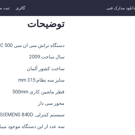
انلود مدارک فنی
گالری
ثبت س
توضیحات
دستگاه تراش سی ان سی MONFORTS MHC 500
سال ساخت:2009
ساخت کشور آلمان
سایز سه نظام:315 mm
قطر ماشین کاری 500mm
محور سی دار
سیستم کنترلی :SIEMENS 840D
سه عدد از این دستگاه موجود میبا