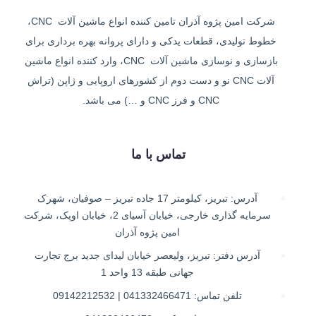
شرکت امین پژوه آذران تامین کننده انواع ماشین آلات CNC،
خطوط تولیدی، قطعات یدکی و دارای پروانه بهره برداری برای
بازسازی و نوسازی ماشین آلات CNC، وارد کننده انواع ماشین
آلات CNC نو و دست دوم از کشورهای اروپایی و ژاپن (تراش
CNC و فرز CNC و …) می باشد.
تماس با ما
آدرس: تبریز، کیلومتر 17 جاده تبریز – صوفیان، شهرک
سرمایه گذاری خارجی، خیابان آسیای 2، خیابان اوپک، شرکت
امین پژوه آذران
آدرس دفتر: تبریز، ولیعصر خیابان لیدای جدید برج تجارت
جهانی طبقه 13 واحد 1
تلفن تماس: 041332466471 | 09142212532