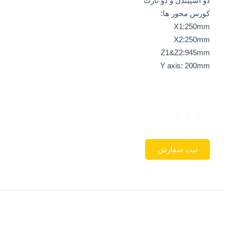
دو اسپیندل و دو تارت
کورس محور ها:
X1:250mm
X2:250mm
Z1&Z2:945mm
Y axis: 200mm
ثبت سفارش