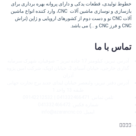
خطوط تولیدی، قطعات یدکی و دارای پروانه بهره برداری برای
بازسازی و نوسازی ماشین آلات CNC، وارد کننده انواع ماشین
آلات CNC نو و دست دوم از کشورهای اروپایی و ژاپن (تراش
CNC و فرز CNC و …) می باشد.
تماس با ما
آدرس: تبریز، کیلومتر 17 جاده تبریز – صوفیان، شهرک سرمایه
گذاری خارجی، خیابان آسیای 2، خیابان اوپک، شرکت امین پژوه
آذران
آدرس دفتر: تبریز، ولیعصر خیابان لیدای جدید برج تجارت جهانی
طبقه 13 واحد 1
تلفن تماس: 041332466471 | 09142212532
شماره فکس: 041332466472
ایمیل: info@azarancnc.co