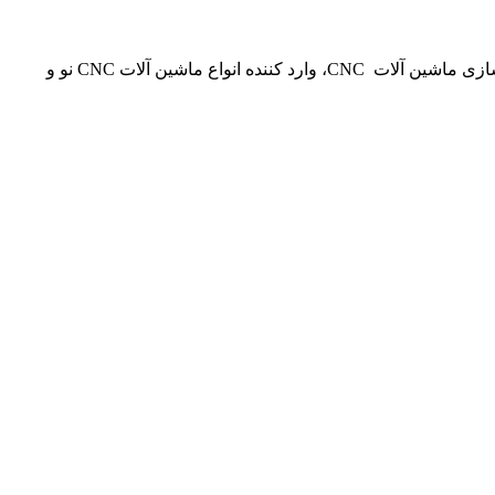
شرکت امین پژوه آذران تامین کننده انواع ماشین آلات CNC، خطوط تولیدی، قطعات یدکی و دارای پروانه بهره برداری برای بازسازی و نوسازی ماشین آلات CNC، وارد کننده انواع ماشین آلات CNC نو و