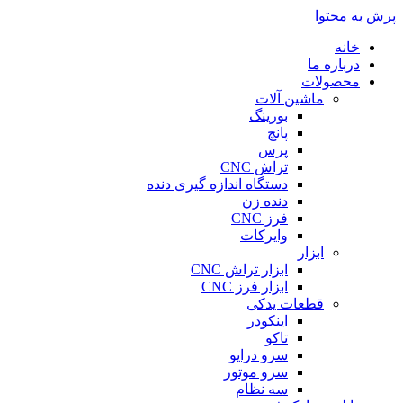
پرش به محتوا
خانه
درباره ما
محصولات
ماشین آلات
بورینگ
پانچ
پرس
تراش CNC
دستگاه اندازه گیری دنده
دنده زن
فرز CNC
وایرکات
ابزار
ابزار تراش CNC
ابزار فرز CNC
قطعات یدکی
اینکودر
تاکو
سرو درایو
سرو موتور
سه نظام