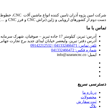
دست دوم از کشورهای اروپایی و ژاپن (تراش CNC و فرز CNC و …) می باشد.
تماس با ما
آدرس: تبریز، کیلومتر 17 جاده تبریز – صوفیان، شهرک سرمایه گذاری خارجی، خیابان آسیای 2، خیابان اوپک، شرکت امین پژوه آذران
آدرس دفتر: تبریز، ولیعصر خیابان لیدای جدید برج تجارت جهانی طبقه 13
تلفن تماس: 041332466471 | 09142212532
شماره فکس: 041332466472
ایمیل: info@azarancnc.co
دسترسی سریع
درباره ما
محصولات
ثبت سفارش
بلاگ